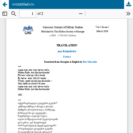
<i>Untitled</i>